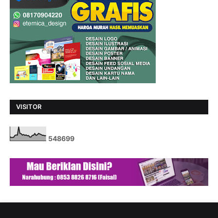
VISITOR
5
4
8
6
9
9