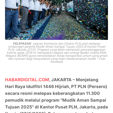
PELEPASAN
: Jajaran Komisaris dan Direksi PLN saat melepas
rombongan peserta Mudik Aman Sampai Tujuan 2025 di Kantor Pusat
PLN, Jakarta (27/3). Program yang telah memasuki penyelenggaraan
kelima sejak 2018 ini merupakan bagian dari sinergi Badan Usaha Milik
Negara (BUMN) guna menyediakan moda transportasi umum yang aman
dan nyaman bagi masyarakat yang ingin melaksanakan mudik - Foto
Istimewa
HABARDIGITAL.COM
, JAKARTA – Menjelang
Hari Raya Idulfitri 1446 Hijriah, PT PLN (Persero)
secara resmi melepas keberangkatan 11.300
pemudik melalui program "Mudik Aman Sampai
Tujuan 2025" di Kantor Pusat PLN, Jakarta, pada