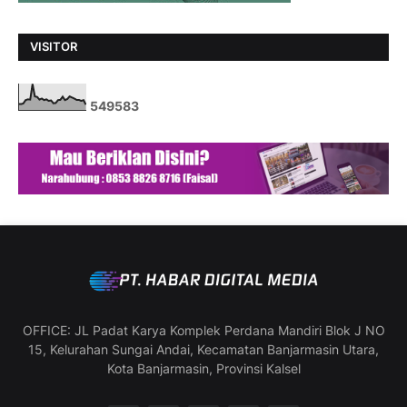
VISITOR
5
4
9
5
8
3
OFFICE: JL Padat Karya Komplek Perdana Mandiri Blok J NO
15, Kelurahan Sungai Andai, Kecamatan Banjarmasin Utara,
Kota Banjarmasin, Provinsi Kalsel