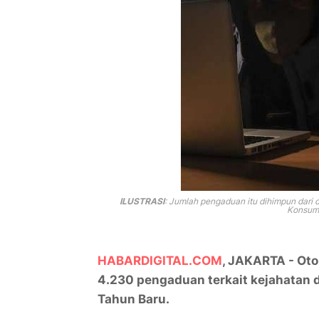
ILUSTRASI
: J
umlah pengaduan itu dihimpun dari 
Konsume
HABARDIGITAL.COM
, JAKARTA - Oto
4.230 pengaduan terkait kejahatan d
Tahun Baru.