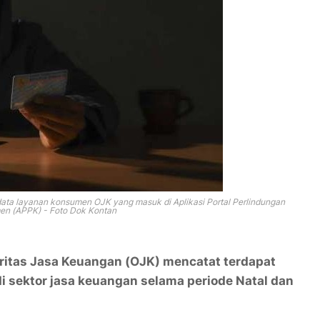
data layanan konsumen OJK yang masuk di Aplikasi Portal Perlindungan
n (APPK) - Foto Dok Kontan
ritas Jasa Keuangan (OJK) mencatat terdapat
i sektor jasa keuangan selama periode Natal dan