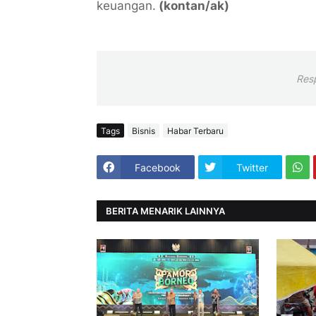
keuangan.
(kontan/ak)
Res
Tags
Bisnis
Habar Terbaru
Facebook
Twitter
BERITA MENARIK LAINNYA