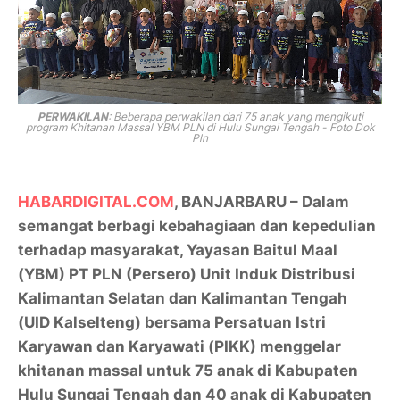
PERWAKILAN
: Beberapa perwakilan dari 75 anak yang mengikuti
program Khitanan Massal YBM PLN di Hulu Sungai Tengah - Foto Dok
Pln
HABARDIGITAL.COM
, BANJARBARU – Dalam
semangat berbagi kebahagiaan dan kepedulian
terhadap masyarakat, Yayasan Baitul Maal
(YBM) PT PLN (Persero) Unit Induk Distribusi
Kalimantan Selatan dan Kalimantan Tengah
(UID Kalselteng) bersama Persatuan Istri
Karyawan dan Karyawati (PIKK) menggelar
khitanan massal untuk 75 anak di Kabupaten
Hulu Sungai Tengah dan 40 anak di Kabupaten