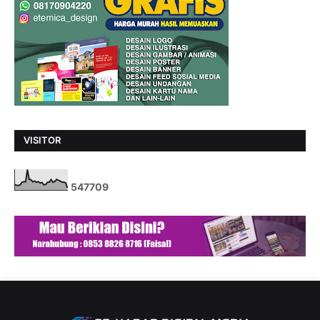
VISITOR
5
4
7
7
0
9