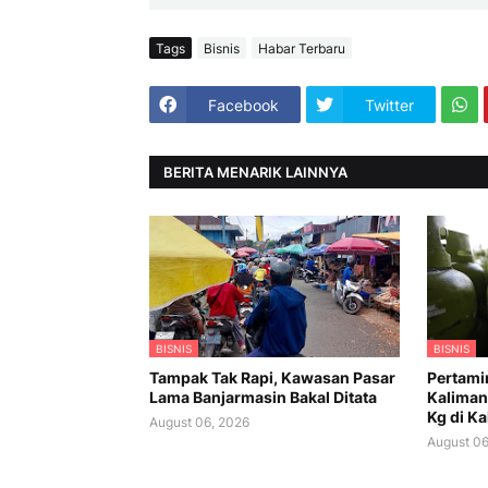
Tags
Bisnis
Habar Terbaru
Facebook
Twitter
BERITA MENARIK LAINNYA
BISNIS
BISNIS
Tampak Tak Rapi, Kawasan Pasar
Pertami
Lama Banjarmasin Bakal Ditata
Kaliman
Kg di K
August 06, 2026
August 06