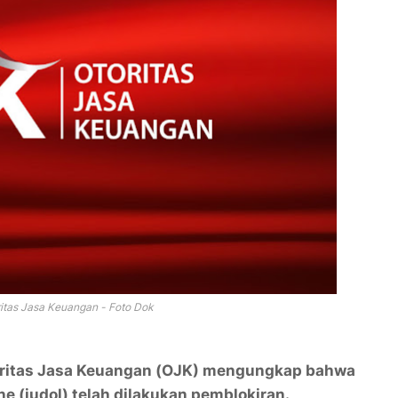
ritas Jasa Keuangan - Foto Dok
oritas Jasa Keuangan (OJK) mengungkap bahwa
ine (judol) telah dilakukan pemblokiran.