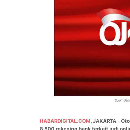
OJK
: Oto
HABARDIGITAL.COM
, JAKARTA - Ot
8.500 rekening bank terkait judi onl