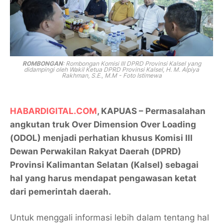
ROMBONGAN
:
Rombongan Komisi III DPRD Provinsi Kalsel yang
didampingi oleh Wakil Ketua DPRD Provinsi Kalsel, H. M. Alpiya
Rakhman, S.E., M.M - Foto Istimewa
HABARDIGITAL.COM
, KAPUAS – Permasalahan
angkutan truk Over Dimension Over Loading
(ODOL) menjadi perhatian khusus Komisi III
Dewan Perwakilan Rakyat Daerah (DPRD)
Provinsi Kalimantan Selatan (Kalsel) sebagai
hal yang harus mendapat pengawasan ketat
dari pemerintah daerah.
Untuk menggali informasi lebih dalam tentang hal