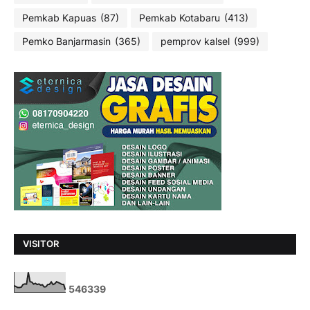
Pemkab Kapuas
(87)
Pemkab Kotabaru
(413)
Pemko Banjarmasin
(365)
pemprov kalsel
(999)
VISITOR
5
4
6
3
3
9