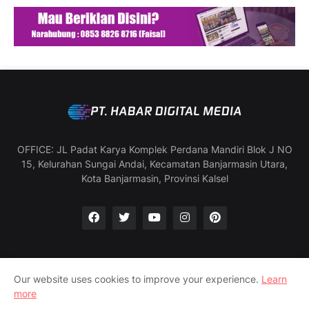
OFFICE: JL Padat Karya Komplek Perdana Mandiri Blok J NO
15, Kelurahan Sungai Andai, Kecamatan Banjarmasin Utara,
Kota Banjarmasin, Provinsi Kalsel
Our website uses cookies to improve your experience.
Learn
Manajemen & Redaksi
SOP Wartawan
more
Pedoman Media Siber
Profil Perusahaan