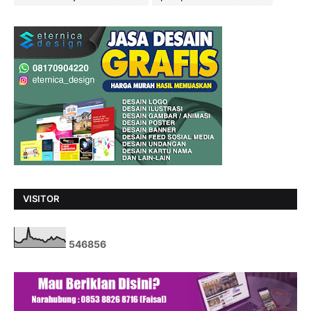
VISITOR
5
4
6
8
5
6