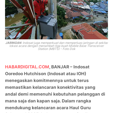
JARINGAN
:
Indosat juga memperkuat dan memperluas jaringan di sekitar
lokasi acara dengan menambah tiga buah Mobile Base Transceiver
Station (MBTS) - Foto Dok
HABARDIGITAL.COM
, BANJAR – Indosat
Ooredoo Hutchison (Indosat atau IOH)
menegaskan komitmennya untuk terus
memastikan kelancaran konektivitas yang
andal demi memenuhi kebutuhan pelanggan di
mana saja dan kapan saja. Dalam rangka
mendukung kelancaran acara Haul Guru