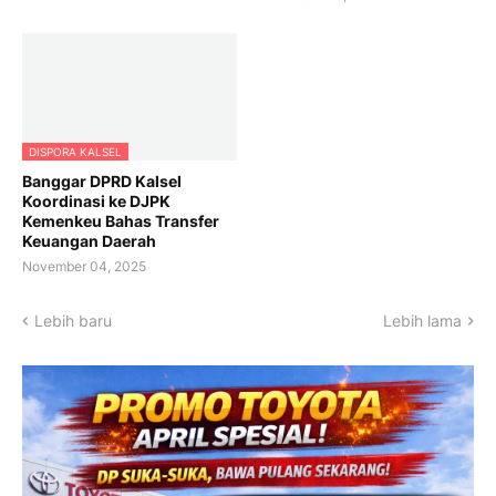
DISPORA KALSEL
Banggar DPRD Kalsel
Koordinasi ke DJPK
Kemenkeu Bahas Transfer
Keuangan Daerah
November 04, 2025
Lebih baru
Lebih lama