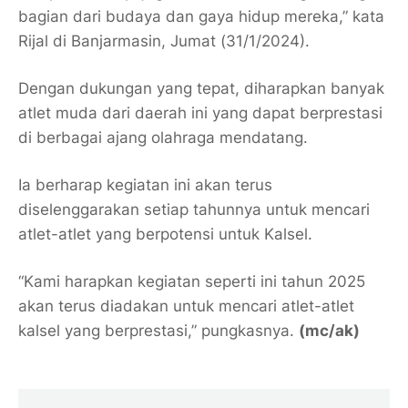
bagian dari budaya dan gaya hidup mereka,” kata
Rijal di Banjarmasin, Jumat (31/1/2024).
Dengan dukungan yang tepat, diharapkan banyak
atlet muda dari daerah ini yang dapat berprestasi
di berbagai ajang olahraga mendatang.
Ia berharap kegiatan ini akan terus
diselenggarakan setiap tahunnya untuk mencari
atlet-atlet yang berpotensi untuk Kalsel.
“Kami harapkan kegiatan seperti ini tahun 2025
akan terus diadakan untuk mencari atlet-atlet
kalsel yang berprestasi,” pungkasnya.
(mc/ak)