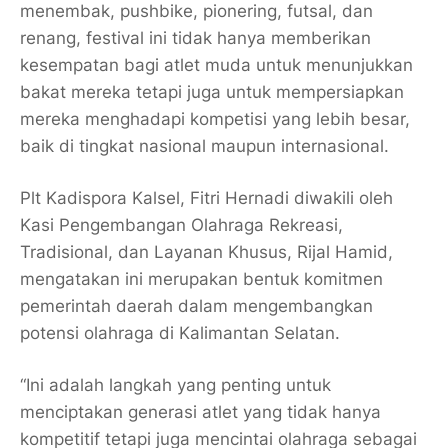
menembak, pushbike, pionering, futsal, dan
renang, festival ini tidak hanya memberikan
kesempatan bagi atlet muda untuk menunjukkan
bakat mereka tetapi juga untuk mempersiapkan
mereka menghadapi kompetisi yang lebih besar,
baik di tingkat nasional maupun internasional.
Plt Kadispora Kalsel, Fitri Hernadi diwakili oleh
Kasi Pengembangan Olahraga Rekreasi,
Tradisional, dan Layanan Khusus, Rijal Hamid,
mengatakan ini merupakan bentuk komitmen
pemerintah daerah dalam mengembangkan
potensi olahraga di Kalimantan Selatan.
“Ini adalah langkah yang penting untuk
menciptakan generasi atlet yang tidak hanya
kompetitif tetapi juga mencintai olahraga sebagai