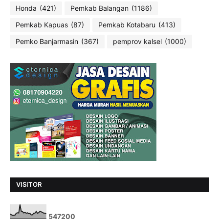
Honda
(421)
Pemkab Balangan
(1186)
Pemkab Kapuas
(87)
Pemkab Kotabaru
(413)
Pemko Banjarmasin
(367)
pemprov kalsel
(1000)
VISITOR
5
4
7
2
0
0