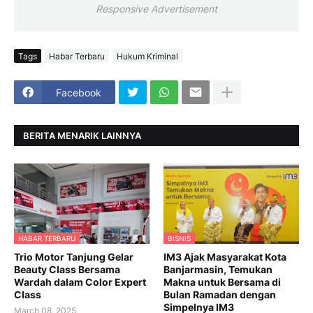
Responsive Advertisement
Tags
Habar Terbaru
Hukum Kriminal
Facebook
BERITA MENARIK LAINNYA
HABAR TERBARU
BISNIS
Trio Motor Tanjung Gelar
IM3 Ajak Masyarakat Kota
Beauty Class Bersama
Banjarmasin, Temukan
Wardah dalam Color Expert
Makna untuk Bersama di
Class
Bulan Ramadan dengan
Simpelnya IM3
March 08, 2025