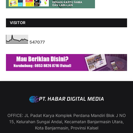
VISITOR
5
4
7
0
7
7
OFFICE: JL Padat Karya Komplek Perdana Mandiri Blok J NO
15, Kelurahan Sungai Andai, Kecamatan Banjarmasin Utara,
Kota Banjarmasin, Provinsi Kalsel