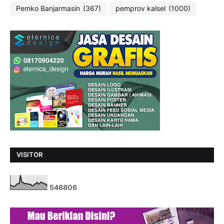
Pemko Banjarmasin
(367)
pemprov kalsel
(1000)
VISITOR
5
4
6
8
0
6