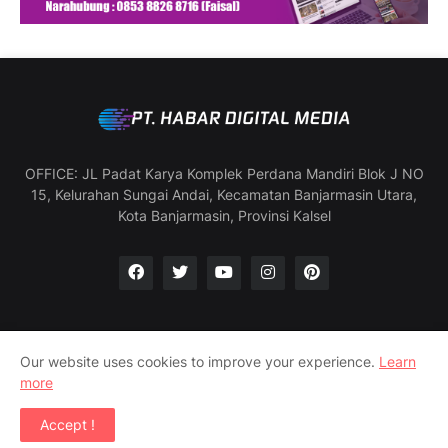
OFFICE: JL Padat Karya Komplek Perdana Mandiri Blok J NO
15, Kelurahan Sungai Andai, Kecamatan Banjarmasin Utara,
Kota Banjarmasin, Provinsi Kalsel
Our website uses cookies to improve your experience.
Learn
Manajemen & Redaksi
SOP Wartawan
more
Pedoman Media Siber
Profil Perusahaan
Accept !
Copyright ©
2026
Habar Digital