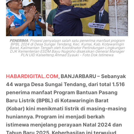
PENERIMA
: Prosesi penyalaan salah satu penerima manfaat program
BPBL 2024 di Desa Sungai Tendang, Kec. Kumai, Kab. Kotawaringin
Barat, Kalimantan Tengah oleh Koordinator Perlindungan Lingkungan
DJK Kementerian ESDM Bayu Nugroho disaksikan General Manager
PLN UID Kalselteng Ahmad Syauki - Foto Dok Istimewa
HABARDIGITAL.COM
, BANJARBARU – Sebanyak
44 warga Desa Sungai Tendang, dari total 1.516
penerima manfaat Program Bantuan Pasang
Baru Listrik (BPBL) di Kotawaringin Barat
(Kobar) kini menikmati listrik di masing-masing
huniannya. Program ini menjadi berkah
istimewa menjelang perayaan Natal 2024 dan
Tahun Baru 2025. Keberhasilan ini terwujud