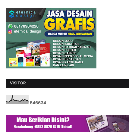
VISITOR
5
4
6
6
3
4