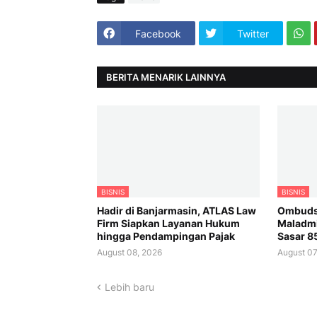
Facebook
Twitter
BERITA MENARIK LAINNYA
BISNIS
BISNIS
Hadir di Banjarmasin, ATLAS Law
Ombudsm
Firm Siapkan Layanan Hukum
Maladmin
hingga Pendampingan Pajak
Sasar 8
August 08, 2026
August 07
Lebih baru