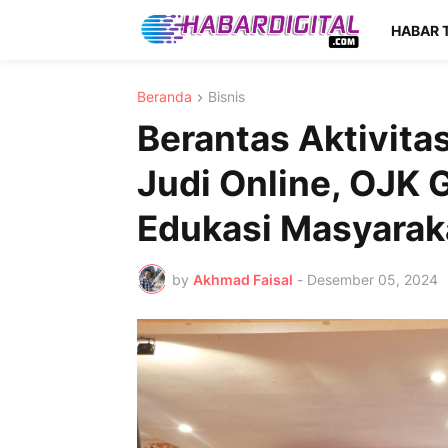
HABAR 
Beranda
Bisnis
Berantas Aktivita
Judi Online, OJK 
Edukasi Masyarak
by
Akhmad Faisal
-
Desember 05, 2024