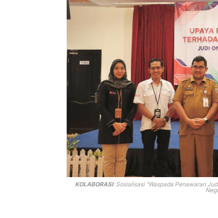
KOLABORASI
:
Sosialisasi "Waspada Penawaran Judi
Nega