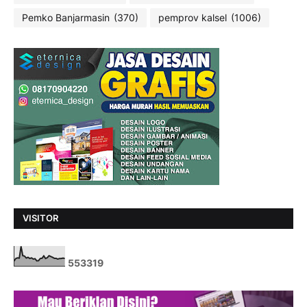
Pemko Banjarmasin
(370)
pemprov kalsel
(1006)
VISITOR
5
5
3
3
1
9