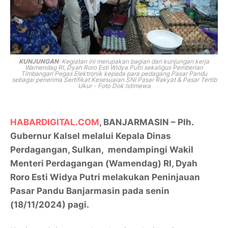
KUNJUNGAN
:
Kegiatan ini merupakan bagian dari kunjungan kerja
Wamendag RI, Dyah Roro Esti Widya Putri sekaligus Pemberian
Timbangan Pegas Elektronik kepada para pedagang Pasar Pandu
sebagai penerima Sertifikat Kesesuaian SNI Pasar Rakyat & Pasar Tertib
Ukur - Foto Dok Istimewa
HABARDIGITAL.COM
, BANJARMASIN – Plh.
Gubernur Kalsel melalui Kepala Dinas
Perdagangan, Sulkan, mendampingi Wakil
Menteri Perdagangan (Wamendag) RI, Dyah
Roro Esti Widya Putri melakukan Peninjauan
Pasar Pandu Banjarmasin pada senin
(18/11/2024) pagi.