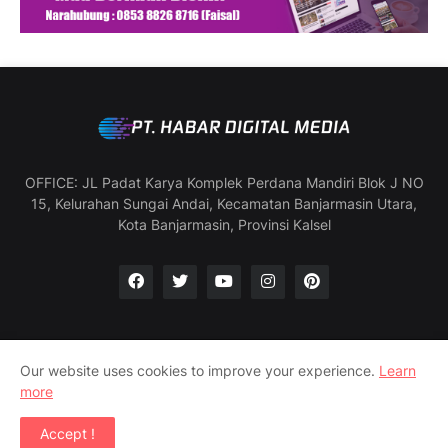
OFFICE: JL Padat Karya Komplek Perdana Mandiri Blok J NO
15, Kelurahan Sungai Andai, Kecamatan Banjarmasin Utara,
Kota Banjarmasin, Provinsi Kalsel
Our website uses cookies to improve your experience.
Learn
Manajemen & Redaksi
SOP Wartawan
more
Pedoman Media Siber
Profil Perusahaan
Accept !
Copyright ©
2026
Habar Digital