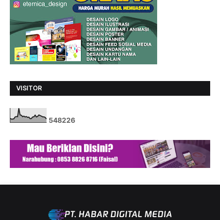
VISITOR
5
4
8
2
2
6