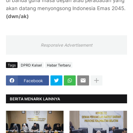
di banua guna masa depan atau peradaban yang
akan datang menyongsong Indonesia Emas 2045.
(dwn/ak)
Responsive Advertisement
Tags
DPRD Kalsel
Habar Terbaru
Facebook
BERITA MENARIK LAINNYA