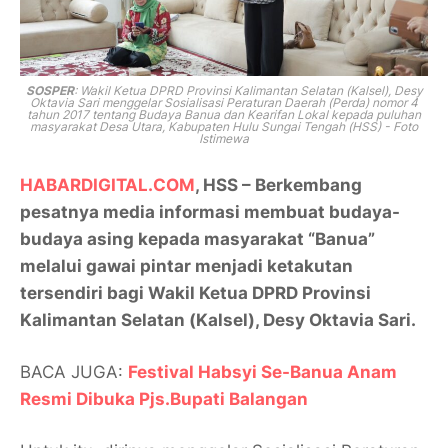
SOSPER
: Wakil Ketua DPRD Provinsi Kalimantan Selatan (Kalsel), Desy
Oktavia Sari menggelar
Sosialisasi Peraturan Daerah (Perda) nomor 4
tahun 2017 tentang Budaya Banua dan Kearifan Lokal kepada puluhan
masyarakat Desa Utara, Kabupaten Hulu Sungai Tengah (HSS) - Foto
Istimewa
HABARDIGITAL.COM
, HSS – Berkembang
pesatnya media informasi membuat budaya-
budaya asing kepada masyarakat “Banua”
melalui gawai pintar menjadi ketakutan
tersendiri bagi Wakil Ketua DPRD Provinsi
Kalimantan Selatan (Kalsel), Desy Oktavia Sari.
BACA JUGA:
Festival Habsyi Se-Banua Anam
Resmi Dibuka Pjs.Bupati Balangan