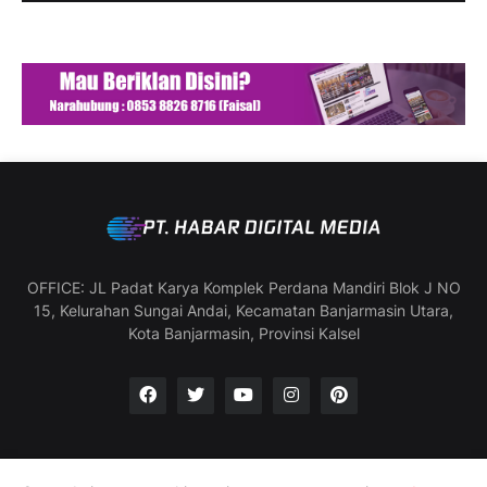
OFFICE: JL Padat Karya Komplek Perdana Mandiri Blok J NO
15, Kelurahan Sungai Andai, Kecamatan Banjarmasin Utara,
Kota Banjarmasin, Provinsi Kalsel