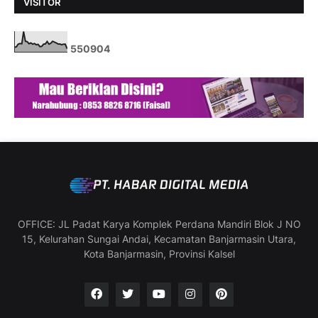
VISITOR
5
5
0
9
0
4
OFFICE: JL Padat Karya Komplek Perdana Mandiri Blok J NO
15, Kelurahan Sungai Andai, Kecamatan Banjarmasin Utara,
Kota Banjarmasin, Provinsi Kalsel