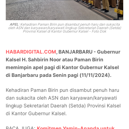
APEL
:
Kehadiran Paman Birin pun disambut penuh haru dan sukacita
oleh ASN dan karyawan/karyawati lingkup Sekretariat Daerah (Setda)
Provinsi Kalsel di Kantor Gubernur Kalsel - Foto Dok
HABARDIGITAL.COM
, BANJARBARU - Gubernur
Kalsel H. Sahbirin Noor atau Paman Birin
memimpin apel pagi di Kantor Gubernur Kalsel
di Banjarbaru pada Senin pagi (11/11/2024).
Kehadiran Paman Birin pun disambut penuh haru
dan sukacita oleh ASN dan karyawan/karyawati
lingkup Sekretariat Daerah (Setda) Provinsi Kalsel
di Kantor Gubernur Kalsel.
BACA JUGA:
Komitmen Yamin-Ananda untuk