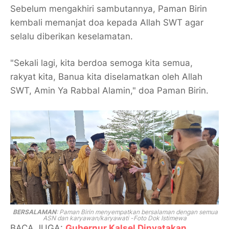
Sebelum mengakhiri sambutannya, Paman Birin
kembali memanjat doa kepada Allah SWT agar
selalu diberikan keselamatan.
"Sekali lagi, kita berdoa semoga kita semua,
rakyat kita, Banua kita diselamatkan oleh Allah
SWT, Amin Ya Rabbal Alamin," doa Paman Birin.
BERSALAMAN
: Paman Birin menyempatkan bersalaman dengan semua
ASN dan karyawan/karyawati -Foto Dok Istimewa
BACA JUGA:
Gubernur Kalsel Dinyatakan