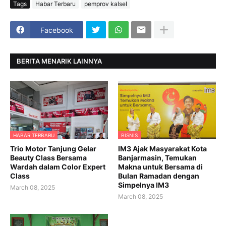
Tags
Habar Terbaru
pemprov kalsel
Facebook
BERITA MENARIK LAINNYA
HABAR TERBARU
BISNIS
Trio Motor Tanjung Gelar
IM3 Ajak Masyarakat Kota
Beauty Class Bersama
Banjarmasin, Temukan
Wardah dalam Color Expert
Makna untuk Bersama di
Class
Bulan Ramadan dengan
Simpelnya IM3
March 08, 2025
March 08, 2025