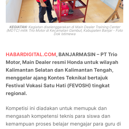
KEGIATAN
: Kegiatan diselenggarakan di Main Dealer Training Center
(MDTC) milik Trio Motor di Kecamatan Gambut, Kabupaten Banjar - Foto
Dok Istimewa
HABARDIGITAL.COM
, BANJARMASIN – PT Trio
Motor, Main Dealer resmi Honda untuk wilayah
Kalimantan Selatan dan Kalimantan Tengah,
menggelar ajang Kontes Teknikal bertajuk
Festival Vokasi Satu Hati (FEVOSH) tingkat
regional.
Kompetisi ini diadakan untuk memupuk dan
mengasah kompetensi teknis para siswa dan
kemampuan proses belajar mengajar para guru di