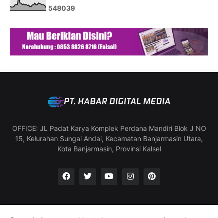
5
4
8
0
3
9
OFFICE: JL Padat Karya Komplek Perdana Mandiri Blok J NO
15, Kelurahan Sungai Andai, Kecamatan Banjarmasin Utara,
Kota Banjarmasin, Provinsi Kalsel