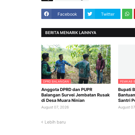
Facebook
Twitter
BERITA MENARIK LAINNYA
DPRD BALANGAN
PEMKAB 
Anggota DPRD dan PUPR
Bupati 
Balangan Survei Jembatan Rusak
Bantuan
di Desa Muara Ninian
Santri 
August 07, 2026
August 07
Lebih baru