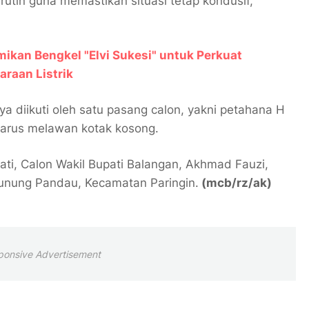
utin guna memastikan situasi tetap kondusif,”
ikan Bengkel "Elvi Sukesi" untuk Perkuat
araan Listrik
ya diikuti oleh satu pasang calon, yakni petahana H
arus melawan kotak kosong.
ati, Calon Wakil Bupati Balangan, Akhmad Fauzi,
Gunung Pandau, Kecamatan Paringin.
(mcb/rz/ak)
ponsive Advertisement