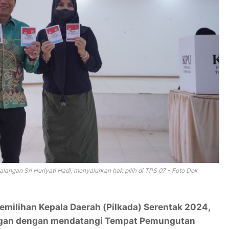
angan Sri Huriyati Hadi, menyalurkan hak pilih di TPS 07 - Foto Dok
milihan Kepala Daerah (Pilkada) Serentak 2024,
angan dengan mendatangi Tempat Pemungutan