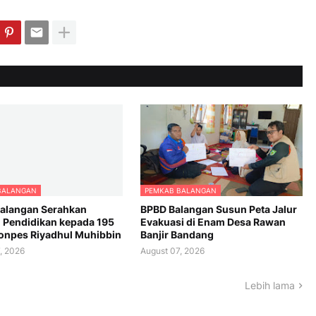
BALANGAN
PEMKAB BALANGAN
Balangan Serahkan
BPBD Balangan Susun Peta Jalur
 Pendidikan kepada 195
Evakuasi di Enam Desa Rawan
Ponpes Riyadhul Muhibbin
Banjir Bandang
, 2026
August 07, 2026
Lebih lama