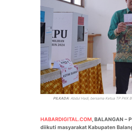
PILKADA
:
Abdul Hadi, bersama Ketua TP PKK Bal
HABARDIGITAL.COM
, BALANGAN – Pe
diikuti masyarakat Kabupaten Bal