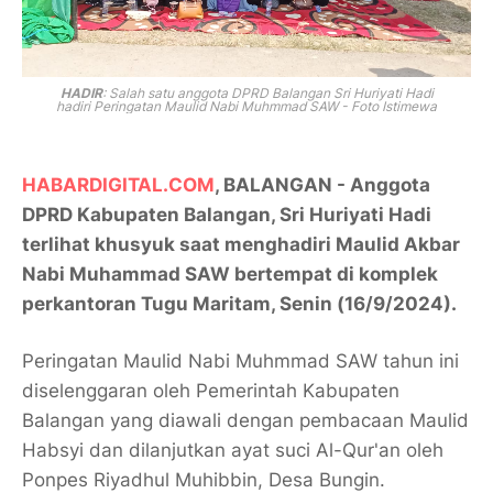
HADIR
: Salah satu anggota DPRD Balangan Sri Huriyati Hadi
hadiri
Peringatan Maulid Nabi Muhmmad SAW - Foto Istimewa
HABARDIGITAL.COM
, BALANGAN - Anggota
DPRD Kabupaten Balangan, Sri Huriyati Hadi
terlihat khusyuk saat menghadiri Maulid Akbar
Nabi Muhammad SAW bertempat di komplek
perkantoran Tugu Maritam, Senin (16/9/2024).
Peringatan Maulid Nabi Muhmmad SAW tahun ini
diselenggaran oleh Pemerintah Kabupaten
Balangan yang diawali dengan pembacaan Maulid
Habsyi dan dilanjutkan ayat suci Al-Qur'an oleh
Ponpes Riyadhul Muhibbin, Desa Bungin.