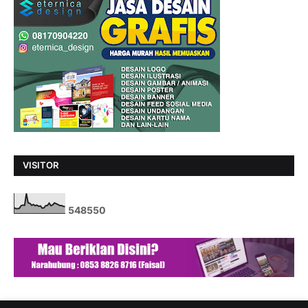
VISITOR
5
4
8
5
5
0