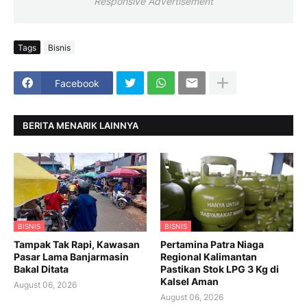
Responsive Advertisement
Tags
Bisnis
Facebook
BERITA MENARIK LAINNYA
BISNIS
BISNIS
Tampak Tak Rapi, Kawasan
Pertamina Patra Niaga
Pasar Lama Banjarmasin
Regional Kalimantan
Bakal Ditata
Pastikan Stok LPG 3 Kg di
Kalsel Aman
August 06, 2026
August 06, 2026