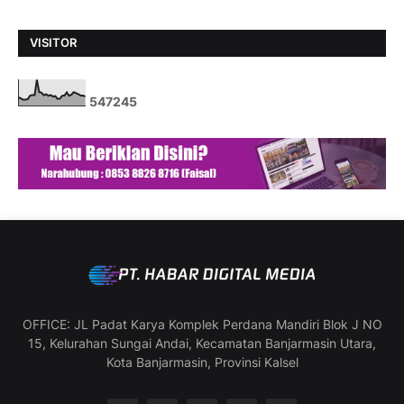
VISITOR
5
4
7
2
4
5
OFFICE: JL Padat Karya Komplek Perdana Mandiri Blok J NO
15, Kelurahan Sungai Andai, Kecamatan Banjarmasin Utara,
Kota Banjarmasin, Provinsi Kalsel